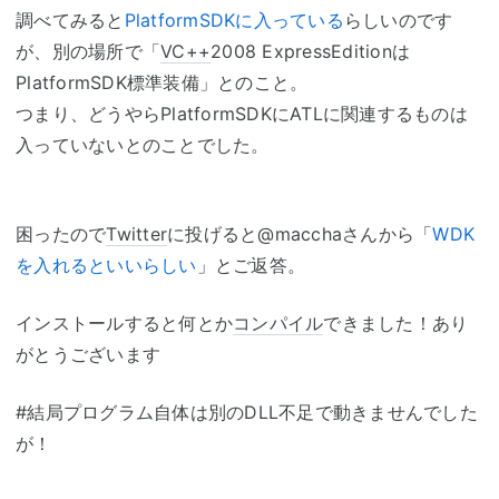
調べてみると
PlatformSDKに入っている
らしいのです
が、別の場所で「
VC++
2008 ExpressEditionは
PlatformSDK標準装備」とのこと。
つまり、どうやらPlatformSDKにATLに関連するものは
入っていないとのことでした。
困ったので
Twitter
に投げると@macchaさんから「
WDK
を入れるといいらしい
」とご返答。
インストールすると何とか
コンパイル
できました！あり
がとうございます
#結局プログラム自体は別のDLL不足で動きませんでした
が！